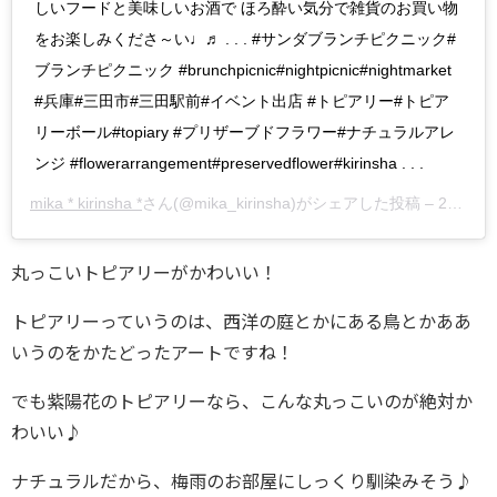
しいフードと美味しいお酒で ほろ酔い気分で雑貨のお買い物
をお楽しみくださ～い♩♬ . . . #サンダブランチピクニック#
ブランチピクニック #brunchpicnic#nightpicnic#nightmarket
#兵庫#三田市#三田駅前#イベント出店 #トピアリー#トピア
リーボール#topiary #プリザーブドフラワー#ナチュラルアレ
ンジ #flowerarrangement#preservedflower#kirinsha . . .
mika * kirinsha *
さん(@mika_kirinsha)がシェアした投稿 –
2019年 7月月18日午前2時05分PDT
丸っこいトピアリーがかわいい！
トピアリーっていうのは、西洋の庭とかにある鳥とかああ
いうのをかたどったアートですね！
でも紫陽花のトピアリーなら、こんな丸っこいのが絶対か
わいい♪
ナチュラルだから、梅雨のお部屋にしっくり馴染みそう♪