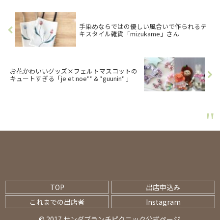
手染めならではの優しい風合いで作られるテ
キスタイル雑貨「mizukame」さん
お花かわいいグッズ×フェルトマスコットの
キュートすぎる「je et noe** & *guunin* 」
TOP
出店申込み
これまでの出店者
Instagram
© 2017 サンダブランチピクニック公式ページ.