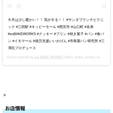
今月は少し暖かい！！ 気がする！！ #サンダブランチピクニ
ック #三田駅 #キッピーモール #西宮市 #山口町 #名来
#esBAKEWORKS #クッキー #プリン #焼き菓子 #パン #食パ
ン #イモマール #就労支援いいかげん #市島製パン研究所 #三
澤氏プロデュース
A post shared by
e’s BAKE WORKS
(@es_bake_works) on
Mar 16
＊
お店情報