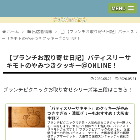
MENU
ホーム
出店者情報
【ブランチお取り寄せ日記】パティスリ
ーサキモトのやみつきクッキー＠ONLINE！
【ブランチお取り寄せ日記】パティスリーサ
キモトのやみつきクッキー＠ONLINE！
2020.05.21
2020.05.21
ブランチピクニックお取り寄せシリーズ第三段はこちら！
「パティスリーサキモト」のクッキーがやみ
つきすぎる・濃厚ゼリーもおすすめ！大阪市
生野区
ブランチピクニックで定番・人気の病みつきクッキー屋さん
をご紹介します。 大阪市生野区からお越しの、パティスリー
サキモトさんです！！ ブランチピクニックの他にも、 兵庫
県丹波市の丹波ハピネスマーケット、 大阪市浪速区の芦原
橋アップマーケット、 大東市の住道ズンチャッチャ夜続き
を読む