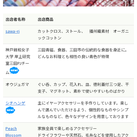
出店者名称
出店商品
sawa−ri
カットクロス、ストール、 播州織素材 オーガニ
ックコットン
神戸親和女子
三田青磁、食器、三田市の伝統的な食器を身近に。
大学 岸上研究
どんなお料理とも相性の良い青色が特徴
室三田PJチー
ム
オウジュガマ
ぐい呑、カップ、花入れ、皿、徳利蓋付三つ足、干
支子、マグネット、素朴で使いやすいものばかり
シチヘンゲ
主にイヤーアクセサリーを手作りしています。楽し
んで選んでいただけるよう、個性的なものやシンプ
ルなものなど、色々なデザインを用意しております
Peach
家族全員で楽しめるアクセサリー
Blossom
ドライフラワーや天然石、毛糸などを使用したアク