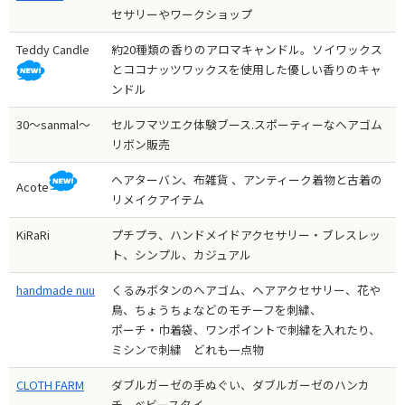
セサリーやワークショップ
Teddy Candle
約20種類の香りのアロマキャンドル。ソイワックス
とココナッツワックスを使用した優しい香りのキャ
ンドル
30〜sanmal〜
セルフマツエク体験ブース.スポーティーなヘアゴム
リボン販売
ヘアターバン、布雑貨 、アンティーク着物と古着の
Acote
リメイクアイテム
KiRaRi
プチプラ、ハンドメイドアクセサリー・ブレスレッ
ト、シンプル、カジュアル
handmade nuu
くるみボタンのヘアゴム、ヘアアクセサリー、花や
鳥、ちょうちょなどのモチーフを刺繍、
ポーチ・巾着袋、ワンポイントで刺繍を入れたり、
ミシンで刺繍 どれも一点物
CLOTH FARM
ダブルガーゼの手ぬぐい、ダブルガーゼのハンカ
チ、ベビースタイ