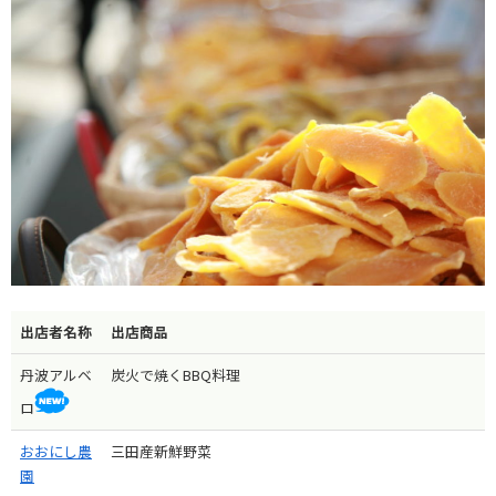
出店者名称
出店商品
丹波アルベ
炭火で焼くBBQ料理
ロ
おおにし農
三田産新鮮野菜
園