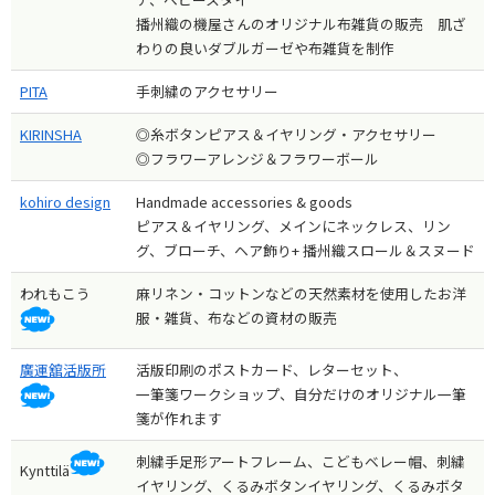
播州織の機屋さんのオリジナル布雑貨の販売 肌ざ
わりの良いダブルガーゼや布雑貨を制作
PITA
手刺繍のアクセサリー
KIRINSHA
◎糸ボタンピアス＆イヤリング・アクセサリー
◎フラワーアレンジ＆フラワーボール
kohiro design
Handmade accessories & goods
ピアス＆イヤリング、メインにネックレス、リン
グ、ブローチ、ヘア飾り+ 播州織スロール＆スヌード
われもこう
麻リネン・コットンなどの天然素材を使用したお洋
服・雑貨、布などの資材の販売
廣運舘活版所
活版印刷のポストカード、レターセット、
一筆箋ワークショップ、自分だけのオリジナル一筆
箋が作れます
刺繍手足形アートフレーム、こどもベレー帽、刺繍
Kynttilä
イヤリング、くるみボタンイヤリング、くるみボタ