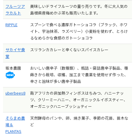
フルーツア
美味しいドライフルーツの量り売りです。冬に大人気の
ラカルト
島根県産梅めかぶ茶も販売いたします。
RIPPLE
スプーンで食べる濃厚ガトーショコラ（ブラック、ホワ
イト、宇治抹茶、ラズベリー）小麦粉を使わず、とろけ
るなめらかな食感のガトーショコラ
サカイヤ食
スリランカカレーと辛くないスパイスカレー
堂
坂本農園
おいしい唐辛子（数種類）、瓶詰・袋詰唐辛子製品、種
蒔きから栽培、収穫、加工まで農薬を使用せず作った、
辛さと旨味が多い唐辛子製品
uberbees8
南アフリカの非加熱フィンボスはちみつ、ハニーナッ
ツ、クリーミーハニー、オーガニックルイボスティー、
オーガニックハニーブッシュティー
そらまめ農
天然酵母のパンや、卵、焼き菓子、季節の花苗、苗木な
場＆
ど
PLANTAS