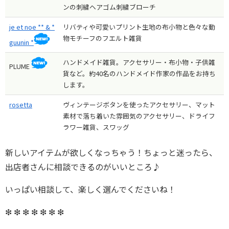
ンの刺繍ヘアゴム刺繍ブローチ
je et noe ** & *
リバティや可愛いプリント生地の布小物と色々な動
物モチーフのフエルト雑貨
guunin *
ハンドメイド雑貨。アクセサリー・布小物・子供雑
PLUME
貨など。約40名のハンドメイド作家の作品をお持ち
します。
rosetta
ヴィンテージボタンを使ったアクセサリー、マット
素材で落ち着いた雰囲気のアクセサリー、ドライフ
ラワー雑貨、スワッグ
新しいアイテムが欲しくなっちゃう！ちょっと迷ったら、
出店者さんに相談できるのがいいところ♪
いっぱい相談して、楽しく選んでくださいね！
❇︎ ❇︎ ❇︎ ❇︎ ❇︎ ❇︎ ❇︎