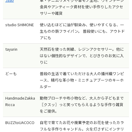
Jaab
革・デニムリメイクや軍モノ生地、ヴィンテージ
金具やアンティーク資材を使い手作りしたアクセ
サリーや雑貨
studio SHIMONE
使い込むほどに油が馴染み、使いやすくなる、一
生ものの鉄フライパン。 普段使いにも、アウトド
アにも
tayurin
天然石を使った刺繍、レジンアクセサリー。他に
はない個性的なデザインで、とびきりのお気に入
りに
どーも
普段の生活で着ていただける大人の播州織ワンピ
ース、精巧な革小物・ミニチュアブーツのキーホ
ルダー
HandmadeZakka
動物ブローチや布小物など、大人から子どもまで
Ricca
〖クスッ〗っと笑ってもらえるような手作り雑貨
をご提供。
BUZZtoUACOCO
自宅で育てたお花や廃棄予定のお花を使ったカラ
フルな手作りキャンドル。火を灯さずにインテリ