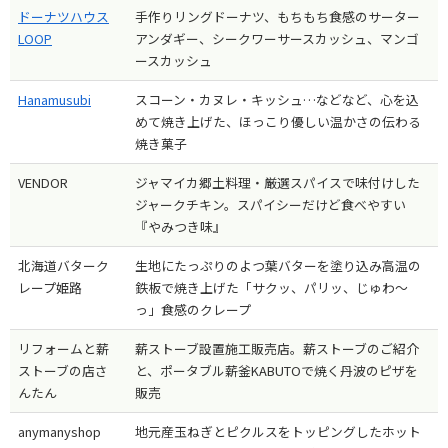
ドーナツハウス
手作りリングドーナツ、もちもち食感のサーター
LOOP
アンダギー、シークワーサースカッシュ、マンゴ
ースカッシュ
Hanamusubi
スコーン・カヌレ・キッシュ…などなど、心を込
めて焼き上げた、ほっこり優しい温かさの伝わる
焼き菓子
VENDOR
ジャマイカ郷土料理・厳選スパイスで味付けした
ジャークチキン。スパイシーだけど食べやすい
『やみつき味』
北海道バターク
生地にたっぷりのよつ葉バターを塗り込み高温の
レープ姫路
鉄板で焼き上げた「サクッ、パリッ、じゅわ〜
っ」食感のクレープ
リフォームと薪
薪ストーブ設置施工販売店。薪ストーブのご紹介
ストーブの店さ
と、ポータブル薪釜KABUTOで焼く丹波のピザを
んたん
販売
anymanyshop
地元産玉ねぎとピクルスをトッピングしたホット