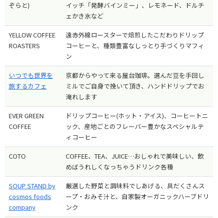
ぞらと)
イッチ「発酵バインミー」、レモネード、ドルチ
ェかき氷など
YELLOW COFFEE
遠赤外線ロースターで焙煎したこだわりドリップ
ROASTERS
コーヒーと、種類豊富なしっとり手づくりマフィ
ン
いつでも世界を
京都からやって来る屋台珈琲。選んだ豆を手回し
旅するカフェ
ミルでご自身で挽いて頂き、ハンドドリップでお
淹れします
EVER GREEN
ドリップコーヒー(ホット・アイス)、コーヒートニ
COFFEE
ック、産地ごとのフレーバー豊かなスペシャルテ
ィコーヒー
COTO
COFFEE、TEA、JUICE…おしゃれで美味しい、飲
めばうれしくなっちゃうドリンク各種
SOUP STAND by
厳選した野菜と調味料でしあげる、具だくさんス
cosmos foods
ープ・おみそ汁と、自家製オーガニックハーブドリ
company
ンク