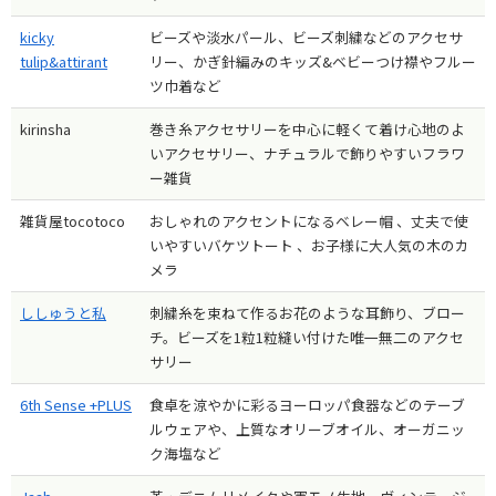
kicky
ビーズや淡水パール、ビーズ刺繍などのアクセサ
tulip&attirant
リー、かぎ針編みのキッズ&ベビーつけ襟やフルー
ツ巾着など
kirinsha
巻き糸アクセサリーを中心に軽くて着け心地のよ
いアクセサリー、ナチュラルで飾りやすいフラワ
ー雑貨
雑貨屋tocotoco
おしゃれのアクセントになるベレー帽 、丈夫で使
いやすいバケツトート 、お子様に大人気の木のカ
メラ
ししゅうと私
刺繍糸を束ねて作るお花のような耳飾り、ブロー
チ。ビーズを1粒1粒縫い付けた唯一無二のアクセ
サリー
6th Sense +PLUS
食卓を涼やかに彩るヨーロッパ食器などのテーブ
ルウェアや、上質なオリーブオイル、オーガニッ
ク海塩など