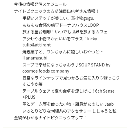
今後の情報発信スケジュール
ナイトピクニックの☆彡注目出店者さん情報！
手縫いステッチが美しい、革小物gugu.
もちもち食感の虜♡ドーナツハウスLOOP
旅する屋台珈琲！いつでも世界を旅するカフェ
アクセや小物でかわいいをプラス！kicky
tulip&attirant
焼き菓子と、ワンちゃんに嬉しいおやつと…
Hanamusubi
スープで幸せになっちゃおう♪SOUP STAND by
cosmos foods company
豊富なラインナップで見つかるお気に入り♡ほっこり
すこやか展
テーブルウェアで夏の食卓を涼しげに！6th Sense
+PLUS
革とデニム等を使った小物・雑貨がたのしい Jaab
いろとりどりな刺繍糸のアクセサリー ししゅうと私
全貌がわかるナイトピクニックマップ！