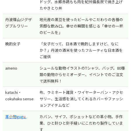
ドッグ、水郷赤鶏もも肉を紀州備長炭で焼き上げ
たやきとり丼
丹波篠山ジグザ
地元産の黒豆を使ったビールやこだわりの各種の
グブルワリー
芳醇な飲み口。幸せの瞬間を感じる「幸せの一杯
のビールを」
晩酌女子
「女子だって、日本酒で晩酌しますけど、なに
か？」丹波の酒米を使ったフルーティな日本酒を
ご提供
ameno
シュールな動物イラストのTシャツ、バッグ。80種
類の動物からセミオーダー、イベントでのご注文
で送料無料！
katachi・
布、ラミネート雑貨・ワイヤーターバン・アクセ
cokuhaku sense
サリー、生活感を消してくれるカバーやファッシ
ョンアイテムなど
革小物gugu.
カバン、サイフ、ポシェットなどの革小物。手作
業、ひと針ひと針手縫いにこだわり製作していま
す