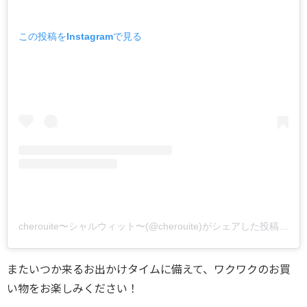
この投稿をInstagramで見る
cherouite〜シャルウィット〜(@cherouite)がシェアした投稿
–
20
またいつか来るお出かけタイムに備えて、ワクワクのお買
い物をお楽しみください！