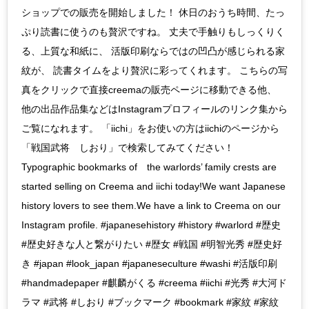
ショップでの販売を開始しました！ 休日のおうち時間、たっ
ぷり読書に使うのも贅沢ですね。 丈夫で手触りもしっくりく
る、上質な和紙に、 活版印刷ならではの凹凸が感じられる家
紋が、 読書タイムをより贅沢に彩ってくれます。 こちらの写
真をクリックで直接creemaの販売ページに移動できる他、
他の出品作品集などはInstagramプロフィールのリンク集から
ご覧になれます。 「iichi」をお使いの方はiichiのページから
「戦国武将 しおり」で検索してみてください！
Typographic bookmarks of the warlords’ family crests are
started selling on Creema and iichi today!We want Japanese
history lovers to see them.We have a link to Creema on our
Instagram profile. #japanesehistory #history #warlord #歴史
#歴史好きな人と繋がりたい #歴女 #戦国 #明智光秀 #歴史好
き #japan #look_japan #japaneseculture #washi #活版印刷
#handmadepaper #麒麟がくる #creema #iichi #光秀 #大河ド
ラマ #武将 #しおり #ブックマーク #bookmark #家紋 #家紋