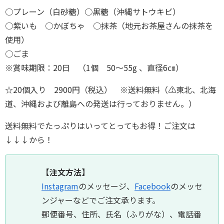
○プレーン（白砂糖）○黒糖（沖縄サトウキビ）
○紫いも ○かぼちゃ ○抹茶（地元お茶屋さんの抹茶を
使用）
○ごま
※賞味期限：20日 （1個 50〜55g 、直径6㎝）
☆20個入り 2900円（税込） ※送料無料（⚠︎東北、北海
道、沖縄および離島への発送は行っておりません。）
送料無料でたっぷりはいってとってもお得！ご注文は
↓↓↓から！
【注文方法】
Instagram
のメッセージ、
Facebook
のメッセ
ンジャーなどでご注文承ります。
郵便番号、住所、氏名（ふりがな）、電話番