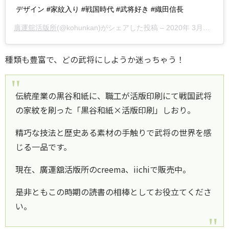
デザイン #家紋入り #戦国時代 #武将好き #織田信長
廣運舘活版所
(@kohunkan)がシェアした投稿 –
2020年 3月月25日午後11時00分PDT
種類も豊富で、どの武将にしようか迷っちゃう！
伝統産業の黒谷和紙に、職工が活版印刷にて戦国武将
の家紋を刷った「黒谷和紙×活版印刷」しおり。
精巧な技法と歴史ある素材の手触りで武将の世界を感
じる一品です。
現在、廣運舘活版所のcreema、iichiで販売中。
是非ともこの時期の読書の相棒としてお役立てくださ
い。