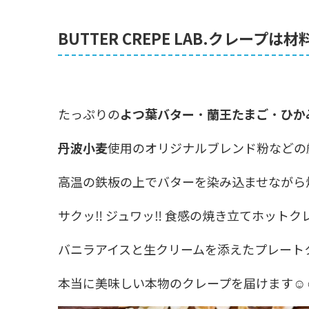
BUTTER CREPE LAB.クレープ
たっぷりの
よつ葉バター
・
蘭王たまご
・
ひか
丹波小麦
使用のオリジナルブレンド粉などの
高温の鉄板の上でバターを染み込ませながら
サクッ‼︎ ジュワッ‼︎ 食感の焼き立てホット
バニラアイスと生クリームを添えたプレート
本当に美味しい本物のクレープを届けます☺︎☺