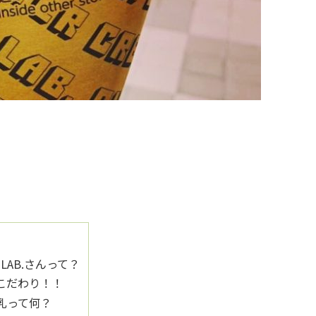
LAB.さんって？
からこだわり！！
牛乳って何？